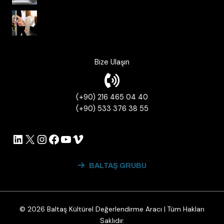
Korkusuz Organizasyonlar ve Çevik
Çalışma Kültürü
Bize Ulaşın
(+90) 216 465 04 40
(+90) 533 376 38 55
LinkedIn
X
Instagram
Facebook
YouTube
Vimeo
BALTAŞ GRUBU
© 2026 Baltaş Kültürel Değerlendirme Aracı | Tüm Hakları
Saklıdır.