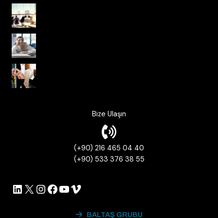
Ulusal Kültürden Kurumsal Kültüre
Kurum Kültüründe Psikolojik Güvenlik
Korkusuz Organizasyonlar ve Çevik
Çalışma Kültürü
Bize Ulaşın
(+90) 216 465 04 40
(+90) 533 376 38 55
LinkedIn
X
Instagram
Facebook
YouTube
Vimeo
BALTAŞ GRUBU