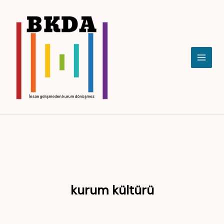
İçeriğe
atla
kurum kültürü