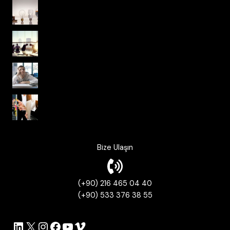
Dünden Bugüne Kurum Kültürü
Ulusal Kültürden Kurumsal Kültüre
Kurum Kültüründe Psikolojik Güvenlik
Korkusuz Organizasyonlar ve Çevik
Çalışma Kültürü
Bize Ulaşın
(+90) 216 465 04 40
(+90) 533 376 38 55
LinkedIn
X
Instagram
Facebook
YouTube
Vimeo