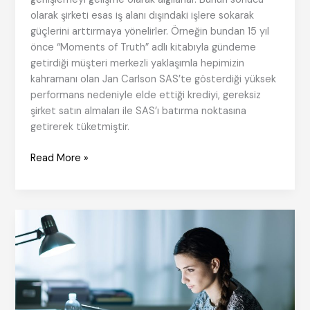
olarak şirketi esas iş alanı dışındaki işlere sokarak
güçlerini arttırmaya yönelirler. Örneğin bundan 15 yıl
önce “Moments of Truth” adlı kitabıyla gündeme
getirdiği müşteri merkezli yaklaşımla hepimizin
kahramanı olan Jan Carlson SAS’te gösterdiği yüksek
performans nedeniyle elde ettiği krediyi, gereksiz
şirket satın almaları ile SAS’ı batırma noktasına
getirerek tüketmiştir.
Narsistik
Read More »
Liderler
Olumlu
Kurum
Kültürü
Yaratamaz