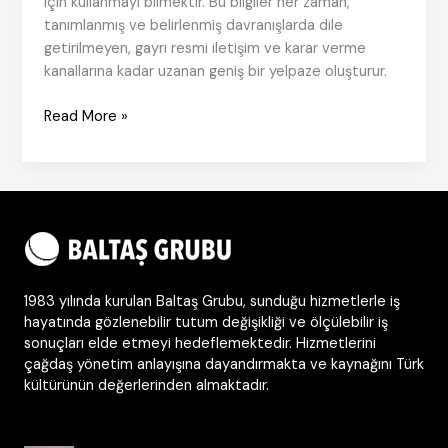
için kullanmayı bilmektir. Bu bilgiler her zaman,
tanımlanmış ve belirlenmiş davranışlarda dile
getirilmeyen, gayrı resmi iletişim ve karar verme
kanallarına kadar uzanan geniş bir yelpaze oluşturur.
Başarının
Read More »
temel
taşı:
Kurumsal
Farkındalık
1983 yılında kurulan Baltaş Grubu, sunduğu hizmetlerle iş
hayatında gözlenebilir tutum değişikliği ve ölçülebilir iş
sonuçları elde etmeyi hedeflemektedir. Hizmetlerini
çağdaş yönetim anlayışına dayandırmakta ve kaynağını Türk
kültürünün değerlerinden almaktadır.