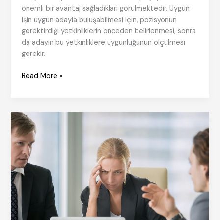
önemli bir avantaj sağladıkları görülmektedir. Uygun
işin uygun adayla buluşabilmesi için, pozisyonun
gerektirdiği yetkinliklerin önceden belirlenmesi, sonra
da adayın bu yetkinliklere uygunluğunun ölçülmesi
gerekir.
Kurumlar
Read More »
İşini
bilen,
seven
ve
geliştiren
İnsanlarla
varolur