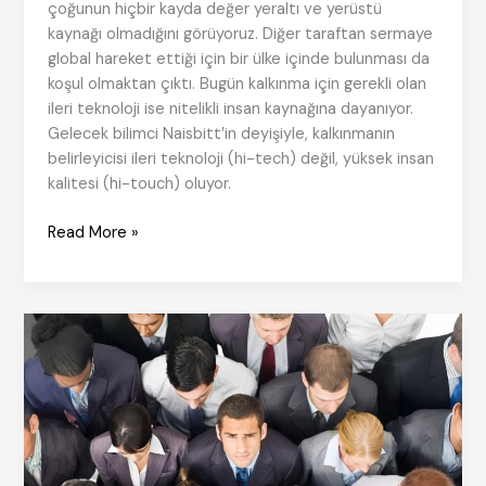
çoğunun hiçbir kayda değer yeraltı ve yerüstü
kaynağı olmadığını görüyoruz. Diğer taraftan sermaye
global hareket ettiği için bir ülke içinde bulunması da
koşul olmaktan çıktı. Bugün kalkınma için gerekli olan
ileri teknoloji ise nitelikli insan kaynağına dayanıyor.
Gelecek bilimci Naisbitt’in deyişiyle, kalkınmanın
belirleyicisi ileri teknoloji (hi-tech) değil, yüksek insan
kalitesi (hi-touch) oluyor.
İş
Read More »
Lideri
Kuruma
Damgasını
Vurur