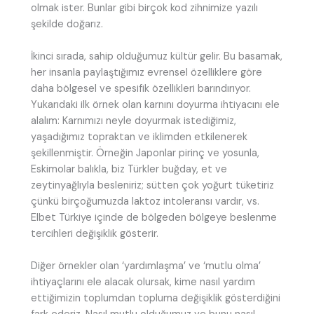
olmak ister. Bunlar gibi birçok kod zihnimize yazılı
şekilde doğarız.
İkinci sırada, sahip olduğumuz kültür gelir. Bu basamak,
her insanla paylaştığımız evrensel özelliklere göre
daha bölgesel ve spesifik özellikleri barındırıyor.
Yukarıdaki ilk örnek olan karnını doyurma ihtiyacını ele
alalım: Karnımızı neyle doyurmak istediğimiz,
yaşadığımız topraktan ve iklimden etkilenerek
şekillenmiştir. Örneğin Japonlar pirinç ve yosunla,
Eskimolar balıkla, biz Türkler buğday, et ve
zeytinyağlıyla besleniriz; sütten çok yoğurt tüketiriz
çünkü birçoğumuzda laktoz intoleransı vardır, vs.
Elbet Türkiye içinde de bölgeden bölgeye beslenme
tercihleri değişiklik gösterir.
Diğer örnekler olan ‘yardımlaşma’ ve ‘mutlu olma’
ihtiyaçlarını ele alacak olursak, kime nasıl yardım
ettiğimizin toplumdan topluma değişiklik gösterdiğini