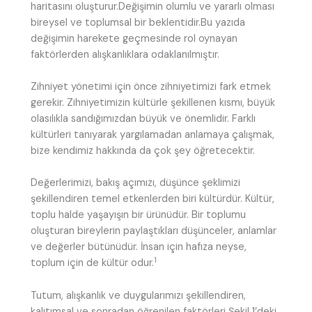
haritasını oluşturur.Değişimin olumlu ve yararlı olması
bireysel ve toplumsal bir beklentidir.Bu yazıda
değişimin harekete geçmesinde rol oynayan
faktörlerden alışkanlıklara odaklanılmıştır.
Zihniyet yönetimi için önce zihniyetimizi fark etmek
gerekir. Zihniyetimizin kültürle şekillenen kısmı, büyük
olasılıkla sandığımızdan büyük ve önemlidir. Farklı
kültürleri tanıyarak yargılamadan anlamaya çalışmak,
bize kendimiz hakkında da çok şey öğretecektir.
Değerlerimizi, bakış açımızı, düşünce şeklimizi
şekillendiren temel etkenlerden biri kültürdür. Kültür,
toplu halde yaşayışın bir ürünüdür. Bir toplumu
oluşturan bireylerin paylaştıkları düşünceler, anlamlar
ve değerler bütünüdür. İnsan için hafıza neyse,
1
toplum için de kültür odur.
Tutum, alışkanlık ve duygularımızı şekillendiren,
kalıtımsal ve sonradan öğrenilen faktörleri Şekil 1’deki