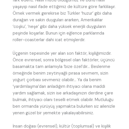
fark ederiz. Nasıl mutlu olduğumuz ve bunu nasıl
yaşayıp nasıl ifade ettiğimiz de kültüre göre farklılaşır.
Örnek vermek gerekirse biz Türkler ‘huzur’ gibi daha
durağan ve sakin duyguları ararken, Amerikalılar
‘coşku’, ‘neşe’ gibi daha yüksek enerjili duyguların
peşinde koşarlar. Bunun için eğlence parklarında
roller-coasterlar dahi icat etmişlerdir.
Üçgenin tepesinde yer alan son faktör, kişiliğimizdir.
Önce evrensel, sonra bölgesel olan faktörler, üçüncü
basamakta tam anlamıyla ‘bize özel’dir… Beslenme
örneğinde benim zeytinyağlı pırasa sevmem, sizin
yoğurt çorbası sevmeniz olabilir… Ya da benim
‘yardımlaşma’dan anladığım ihtiyacı olana maddi
yardım sağlamak, sizin ise arkadaşınızın derdine çare
bulmak, ihtiyacı olanı teselli etmek olabilir. Mutluluğu
ben ormanda yürüyüş yapmakta bulurken siz ailenizle
yenen güzel bir yemekte yakalayabilirsiniz.
İnsan doğası (evrensel), kültür (toplumsal) ve kişilik