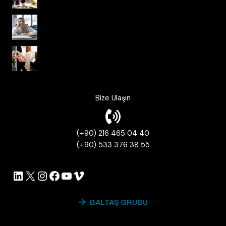
Kurum Kültüründe Psikolojik Güvenlik
Korkusuz Organizasyonlar ve Çevik
Çalışma Kültürü
Bize Ulaşın
(+90) 216 465 04 40
(+90) 533 376 38 55
LinkedIn
X
Instagram
Facebook
YouTube
Vimeo
BALTAŞ GRUBU