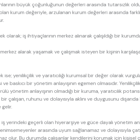
nlarının büyük çoğunluğunun değerleri arasında tutarsızlık ol
li olan kurum değeriyle, arzulanan kurum değerleri arasında fark
r.
k olarak; iş ihtiyaçlarının merkez alınarak çalışıldığı bir kurumd
nı merkez alarak yaşamak ve çalışmak isteyen bir kişinin karşılaşa
 ise; yenilikçilik ve yaratıcılığı kurumsal bir değer olarak vurg
i ve baskıcı bir yönetim anlayışının egemen olmasıdır. Yenilikçilik 
rülü yönetim anlayışının olmadığı bir kuruma, yaratıcılık potans
en bir çalışan, ruhunu ve dolayısıyla aklını ve duygusunu dışarıd
 gelir.
iş yerindeki geçerli olan hiyerarşiye ve güce dayalı yönetim anl
enimsemeyenler arasında uyum sağlanamaz ve dolayısıyla çat
az olur. Bu durumda çalışanlar kendilerini korumak için kişisel ç