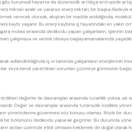
ğu gibi, kurumsal hayatta da düzensizlik arttıkça entropide artış
rji miktarı azalır ve yararsız enerji miktarı, bir başka ifadeyle 
r örnek verecek olursak, akışkan bir madde ısıtıldığında, molekül
nerji kaybı yaşanır. Bu enerji kaybına iş hayatındaki en yakın ör
ara molası sırasında dedikodu yapan çalışanların, işlerinin ba
men çalışmaya ve verimli olmaya başlayamamalarında yaşadıkl
arak adlandırıldığında iş ortamında çalışanların enerjilerinin insa
ar veya kendi yarattıkları sorunları çözmeye gitmesinin başlı
k
tirdikleri değerler ile davranışları arasında tutarlılık yoksa, sık 
azdır. Değer ve davranışlar arasında tutarsızlık özellikle yönet
arın yöneticilerine güvenmesi söz konusu olamaz. Böyle bir dur
li bir bölümünü dedikodu yaparak geçirirler. Bu durumda yönet
arın astları üzerinde etkili olmasını beklemek de doğal olarak ha