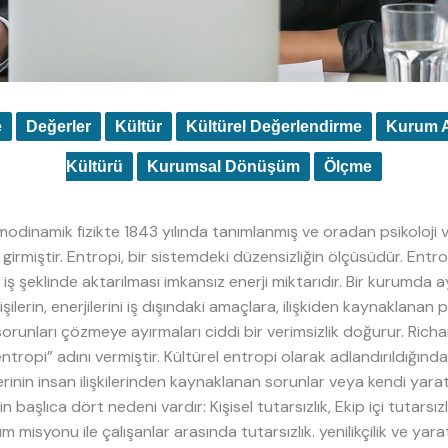
e
Değerler
Kültür
Kültürel Değerlendirme
Kurum A
Kültürü
Kurumsal Dönüşüm
Ölçme
rmodinamik fizikte 1843 yılında tanımlanmış ve oradan psikoloji v
 girmiştir. Entropi, bir sistemdeki düzensizliğin ölçüsüdür. Entr
 iş şeklinde aktarılması imkansız enerji miktarıdır. Bir kurumda
ilerin, enerjilerini iş dışındaki amaçlara, ilişkiden kaynaklanan
 sorunları çözmeye ayırmaları ciddi bir verimsizlik doğurur. Rich
ntropi” adını vermiştir. Kültürel entropi olarak adlandırıldığınd
lerinin insan ilişkilerinden kaynaklanan sorunlar veya kendi yaratt
başlıca dört nedeni vardır: Kişisel tutarsızlık, Ekip içi tutarsızl
m misyonu ile çalışanlar arasında tutarsızlık. yenilikçilik ve yarat