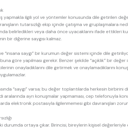
ık
ş yapmakla ilgili yol ve yöntemler konusunda dile getirilen değe
nışların tutarsızlığı ekip içinde çatışma ve gruplaşmalara ned
ında belirledikleri veya daha önce uyacaklarını ifade ettikleri ku
in bir diğerine saygısı kalmaz.
e “insana saygı” bir kurumun değer sistemi içinde dile getiriliy
buna göre yapılması gerekir. Benzer şekilde “açıklık” bir değer i
icilerinin onayladıklarını dile getirmek ve onaylamadıklarını kon
uygulamazlar.
sında “saygı” varsa; bu değer toplantılarda herkesin birbirini d
i aralarında ayrı konuşmalar yapmaması, cep telefonuyla ko
rda elektronik postasıyla ilgilenmemesi gibi davranışları zorunl
sızlığı
iki durumda ortaya çıkar. Birincisi, bireylerin kişisel değerleriyle 