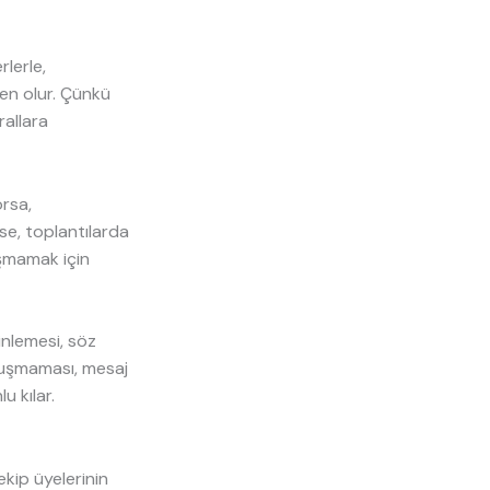
rlerle,
en olur. Çünkü
rallara
orsa,
se, toplantılarda
uşmamak için
inlemesi, söz
nuşmaması, mesaj
u kılar.
ekip üyelerinin