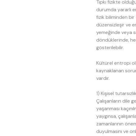
Tıpkı fizikte oldu
durumda yararlı ene
fizik biliminden bi
düzensizleşir ve e
yemeğinde veya sig
döndüklerinde, he
gösterilebilir.
Kültürel entropi ol
kaynaklanan sorunl
vardır.
1) Kişisel tutarsızlı
Çalışanların dile ge
yaşanması kaçınılm
yaygınsa, çalışanl
zamanlarının önem
duyulmasını ve onl