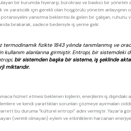
layan bir kurumda hiyerarşi, bürokrasi ve baskıcı bir yönetim 
ilik ve yaratıcılık için gerekli olan hoşgörülü yönetim anlayışının 
 potansiyelini yansıtma beklentisi ile gelen bir çalışan, ruhunu ve
ıda bırakarak, sadece bedeniyle iş yerine gelir.
ez termodinamik fizikte 1843 yılında tanımlanmış ve orad
in kullanım alanlarına girmiştir. Entropi, bir sistemdeki d
tropi,
bir sistemden başka bir sisteme, iş şeklinde akta
ji miktarıdır.
aca hizmet etmesi beklenen kişilerin, enerjilerini iş dışındaki a
mlere ve kendi yarattıkları sorunları çözmeye ayırmaları ciddi b
arrett bu duruma “kültürel entropi” adını vermiştir. Yazar’a gö
ayan (verimli olmayan) eylem ve etkinliklerin harcanan enerjiye 