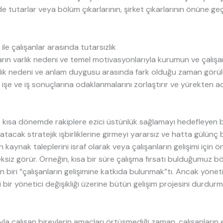
nde tutarlar veya bölüm çıkarlarının, şirket çıkarlarının önüne 
le çalışanlar arasında tutarsızlık
rın varlık nedeni ve temel motivasyonlarıyla kurumun ve çalışa
ık nedeni ve anlam duygusu arasında fark olduğu zaman görülür
 işe ve iş sonuçlarına odaklanmalarını zorlaştırır ve yürekten 
 ve kısa dönemde rakiplere ezici üstünlük sağlamayı hedefleyen bi
tacak stratejik işbirliklerine girmeyi yararsız ve hatta gülünç b
in kaynak taleplerini israf olarak veya çalışanların gelişimi için ö
ksiz görür. Örneğin, kısa bir süre çalışma fırsatı bulduğumuz b
en biri “çalışanların gelişimine katkıda bulunmak”tı. Ancak yönet
i bir yönetici değişikliği üzerine bütün gelişim projesini durdur
a çalışan bireylerin amaçları örtüşmediği zaman, çalışanların e