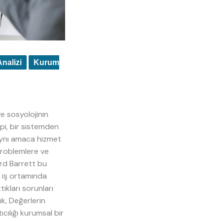
nalizi
Kurum
e sosyolojinin
opi, bir sistemden
 aynı amaca hizmet
 problemlere ve
ard Barrett bu
a iş ortamında
ıkları sorunları
ık, Değerlerin
ıcılığı kurumsal bir