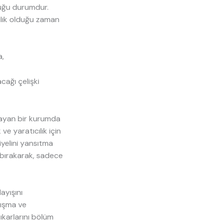
duğu durumdur.
lılık olduğu zaman
a,
cağı çelişki
ulayan bir kurumda
ve yaratıcılık için
iyelini yansıtma
a bırakarak, sadece
ayışını
ışma ve
ıkarlarını bölüm