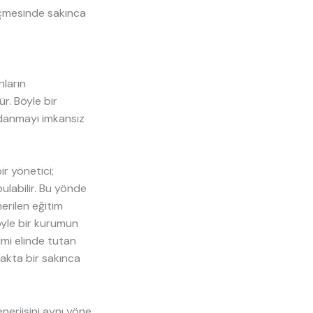
geçmesinde sakınca
nların
. Böyle bir
adanmayı imkansız
r yönetici;
ulabilir. Bu yönde
nerilen eğitim
öyle bir kurumun
imi elinde tutan
makta bir sakınca
nerjisini aynı yöne