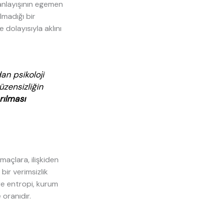
anlayışının egemen
olmadığı bir
 dolayısıyla aklını
an psikoloji
üzensizliğin
rılması
maçlara, ilişkiden
ir verimsizlik
re entropi, kurum
oranıdır.