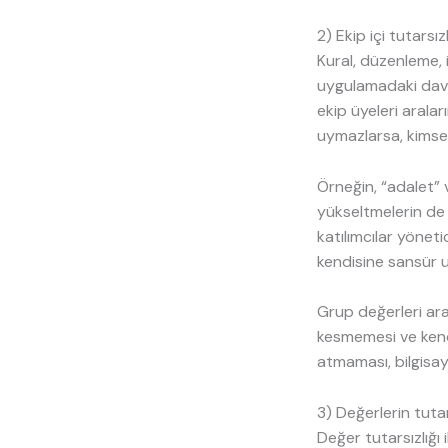
2) Ekip içi tutarsızl
Kural, düzenleme, i
uygulamadaki davra
ekip üyeleri aralar
uymazlarsa, kimsen
Örneğin, “adalet” v
yükseltmelerin de 
katılımcılar yönet
kendisine sansür 
Grup değerleri ara
kesmemesi ve kend
atmaması, bilgisaya
3) Değerlerin tutar
Değer tutarsızlığı 