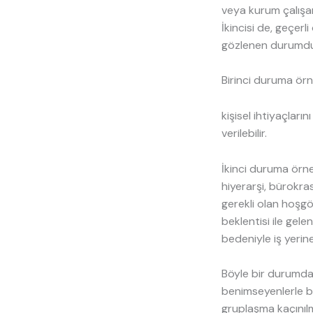
veya kurum çalışa
İkincisi de, geçer
gözlenen durumdu
Birinci duruma örne
kişisel ihtiyaçları
verilebilir.
İkinci duruma örnek
hiyerarşi, bürokras
gerekli olan hoşgö
beklentisi ile gel
bedeniyle iş yerine
Böyle bir durumda 
benimseyenlerle b
gruplaşma kaçınılm