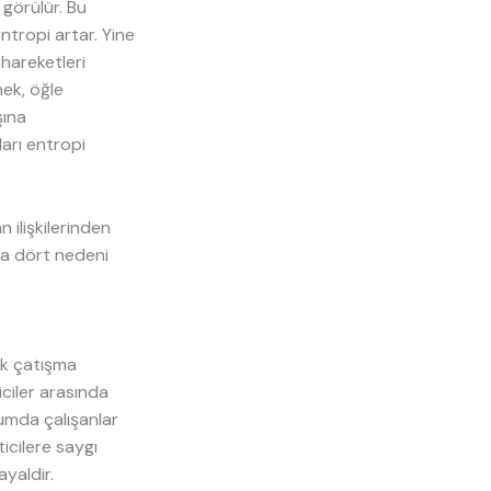
 görülür. Bu
entropi artar. Yine
 hareketleri
nek, öğle
şına
arı entropi
n ilişkilerinden
ca dört nedeni
sık çatışma
iciler arasında
umda çalışanlar
icilere saygı
yaldir.