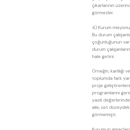
çıkarlarının üzeri
görmezler.
4) Kurum misyonu i
Bu durum çalışanla
çoğunluğunun varl
durum çalışanların
hale getirir.
Örneğin, karlılığı
toplumda fark yara
proje geliştirenler
programlarını gere
yazılı değerlerind
aile, üst düzeydek
görmemişti.
Kurumun amaçlarıyl