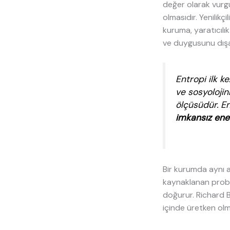
değer olarak vurgu
olmasıdır. Yenilikç
kuruma, yaratıcılık
ve duygusunu dışar
Entropi ilk k
ve sosyolojin
ölçüsüdür. En
imkansız ener
Bir kurumda aynı am
kaynaklanan proble
doğurur. Richard B
içinde üretken olm